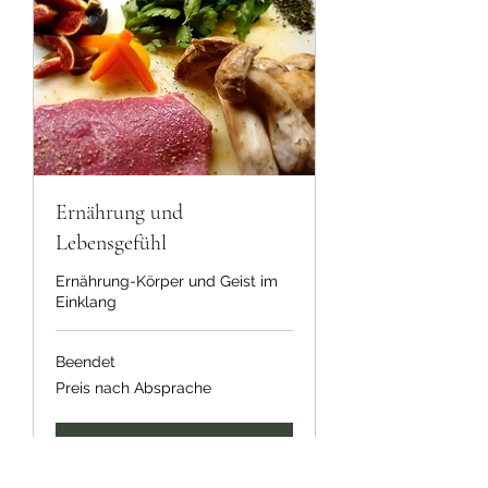
Ernährung und
Lebensgefühl
Ernährung-Körper und Geist im
Einklang
Beendet
Preis
Preis nach Absprache
nach
Absprache
Kurs ansehen