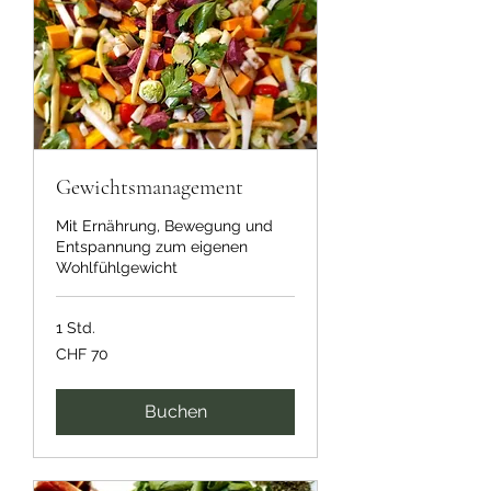
Gewichtsmanagement
Mit Ernährung, Bewegung und
Entspannung zum eigenen
Wohlfühlgewicht
1 Std.
70
CHF 70
Schweizer
Franken
Buchen