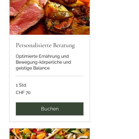
Personalisierte Beratung
Optimierte Ernährung und
Bewegung-körperliche und
geistige Balance
1 Std.
70
CHF 70
Schweizer
Franken
Buchen